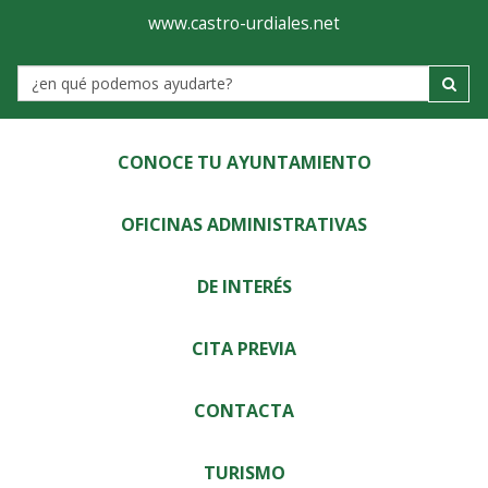
Ayuntamiento
Visor
www.castro-urdiales.net
de
Label
Castro-
Urdiales
CONOCE TU AYUNTAMIENTO
OFICINAS ADMINISTRATIVAS
DE INTERÉS
CITA PREVIA
CONTACTA
TURISMO