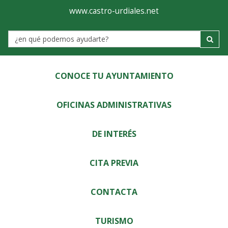
Ayuntamiento
Visor
www.castro-urdiales.net
de
Label
Castro-
Urdiales
CONOCE TU AYUNTAMIENTO
OFICINAS ADMINISTRATIVAS
DE INTERÉS
CITA PREVIA
CONTACTA
TURISMO