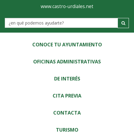
Ayuntamiento
Visor
www.castro-urdiales.net
de
Label
Castro-
Urdiales
CONOCE TU AYUNTAMIENTO
OFICINAS ADMINISTRATIVAS
DE INTERÉS
CITA PREVIA
CONTACTA
TURISMO