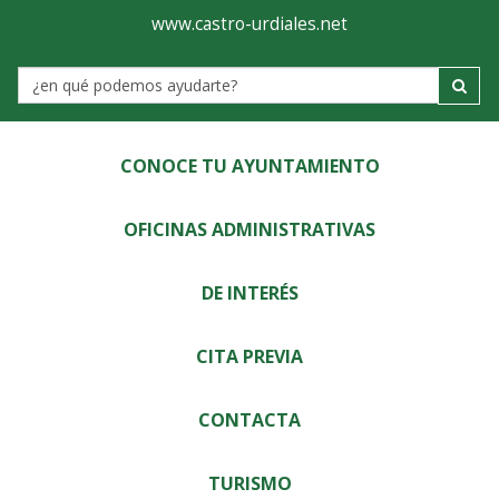
Ayuntamiento
Visor
www.castro-urdiales.net
de
Label
Castro-
Urdiales
CONOCE TU AYUNTAMIENTO
OFICINAS ADMINISTRATIVAS
DE INTERÉS
CITA PREVIA
CONTACTA
TURISMO