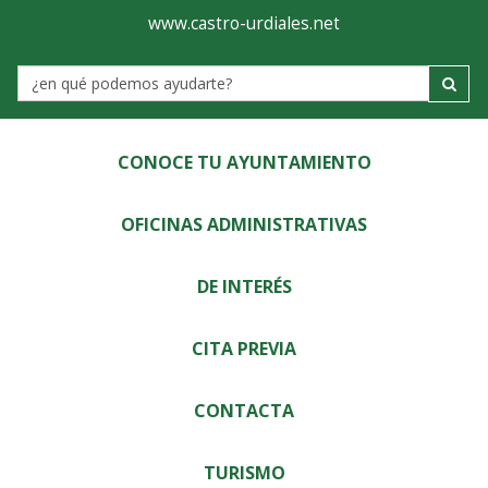
Ayuntamiento
Visor
www.castro-urdiales.net
de
Label
Castro-
Urdiales
CONOCE TU AYUNTAMIENTO
OFICINAS ADMINISTRATIVAS
DE INTERÉS
CITA PREVIA
CONTACTA
TURISMO