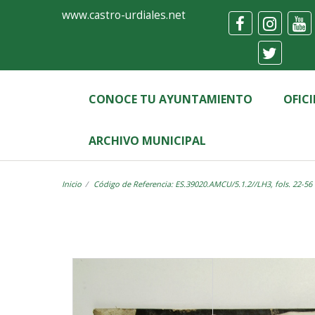
Ayuntamiento
Visor
www.castro-urdiales.net
de
Castro-
Urdiales
CONOCE TU AYUNTAMIENTO
OFIC
ARCHIVO MUNICIPAL
Inicio
Código de Referencia: ES.39020.AMCU/5.1.2//LH3, fols. 22-56