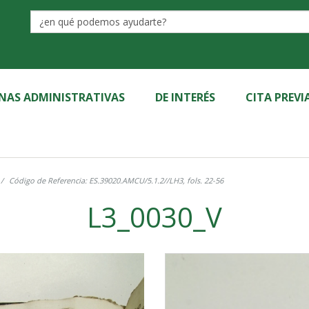
Label
INAS ADMINISTRATIVAS
DE INTERÉS
CITA PREVI
Código de Referencia: ES.39020.AMCU/5.1.2//LH3, fols. 22-56
L3_0030_V