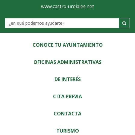
Ayuntamiento
Visor
www.castro-urdiales.net
de
Label
Castro-
Urdiales
CONOCE TU AYUNTAMIENTO
OFICINAS ADMINISTRATIVAS
DE INTERÉS
CITA PREVIA
CONTACTA
TURISMO