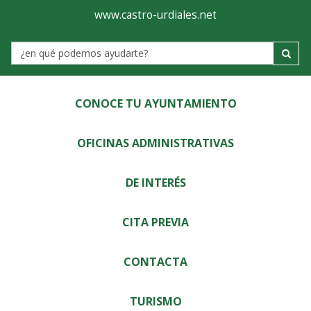
Ayuntamiento
Visor
www.castro-urdiales.net
de
Label
Castro-
Urdiales
CONOCE TU AYUNTAMIENTO
OFICINAS ADMINISTRATIVAS
DE INTERÉS
CITA PREVIA
CONTACTA
TURISMO