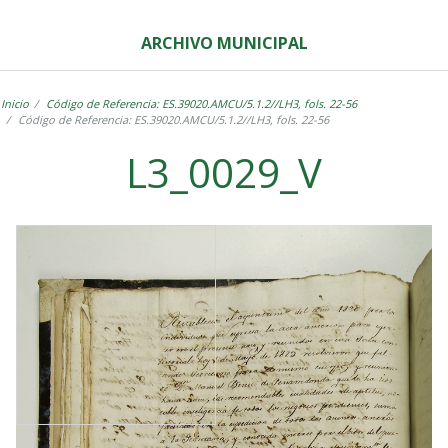
ARCHIVO MUNICIPAL
Inicio
Código de Referencia: ES.39020.AMCU/5.1.2//LH3, fols. 22-56
Código de Referencia: ES.39020.AMCU/5.1.2//LH3, fols. 22-56
L3_0029_V