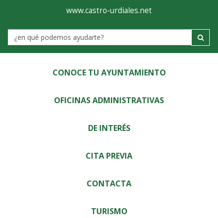
Ayuntamiento
Visor
www.castro-urdiales.net
de
Label
Castro-
Urdiales
CONOCE TU AYUNTAMIENTO
OFICINAS ADMINISTRATIVAS
DE INTERÉS
CITA PREVIA
CONTACTA
TURISMO