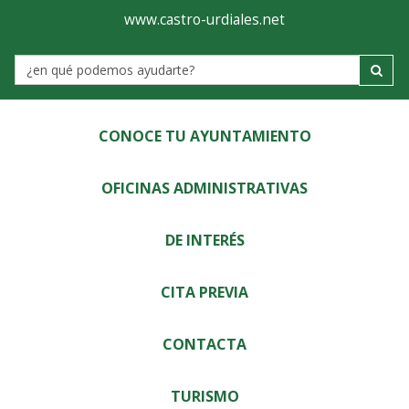
Ayuntamiento
Visor
www.castro-urdiales.net
de
Label
Castro-
Urdiales
CONOCE TU AYUNTAMIENTO
OFICINAS ADMINISTRATIVAS
DE INTERÉS
CITA PREVIA
CONTACTA
TURISMO