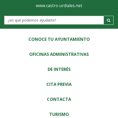
Ayuntamiento
Visor
www.castro-urdiales.net
de
Label
Castro-
Urdiales
CONOCE TU AYUNTAMIENTO
OFICINAS ADMINISTRATIVAS
DE INTERÉS
CITA PREVIA
CONTACTA
TURISMO