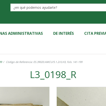
Label
INAS ADMINISTRATIVAS
DE INTERÉS
CITA PREVI
99
Código de Referencia: ES.39020.AMCU/5.1.2//LH3, fols. 141-199
L3_0198_R