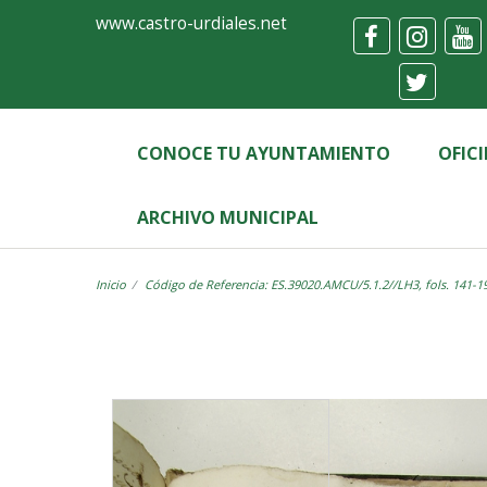
Ayuntamiento
Visor
www.castro-urdiales.net
de
Castro-
Urdiales
CONOCE TU AYUNTAMIENTO
OFIC
ARCHIVO MUNICIPAL
Inicio
Código de Referencia: ES.39020.AMCU/5.1.2//LH3, fols. 141-1