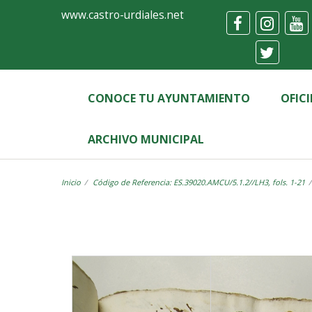
Ayuntamiento
Visor
www.castro-urdiales.net
de
Castro-
Urdiales
CONOCE TU AYUNTAMIENTO
OFIC
ARCHIVO MUNICIPAL
Inicio
Código de Referencia: ES.39020.AMCU/5.1.2//LH3, fols. 1-21