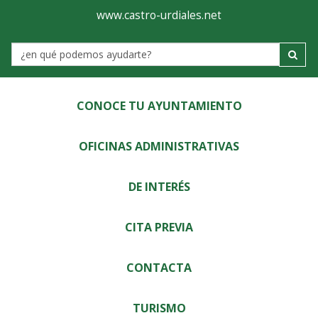
Ayuntamiento
Visor
www.castro-urdiales.net
de
Label
Castro-
Urdiales
CONOCE TU AYUNTAMIENTO
OFICINAS ADMINISTRATIVAS
DE INTERÉS
CITA PREVIA
CONTACTA
TURISMO