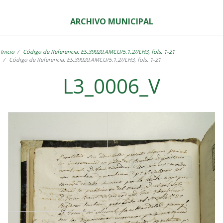
ARCHIVO MUNICIPAL
Inicio
Código de Referencia: ES.39020.AMCU/5.1.2//LH3, fols. 1-21
Código de Referencia: ES.39020.AMCU/5.1.2//LH3, fols. 1-21
L3_0006_V