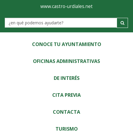
Ayuntamiento
Visor
www.castro-urdiales.net
de
Label
Castro-
Urdiales
CONOCE TU AYUNTAMIENTO
OFICINAS ADMINISTRATIVAS
DE INTERÉS
CITA PREVIA
CONTACTA
TURISMO