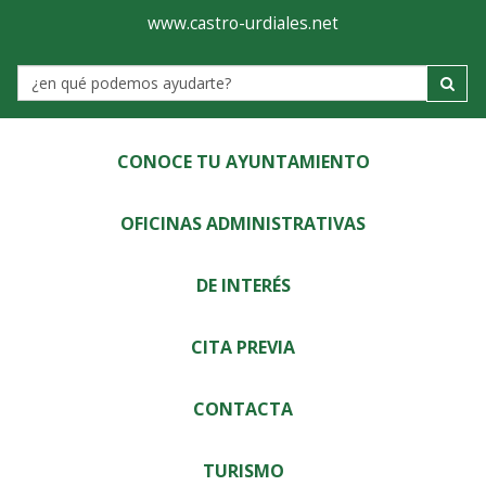
Ayuntamiento
Visor
www.castro-urdiales.net
de
Label
Castro-
Urdiales
CONOCE TU AYUNTAMIENTO
OFICINAS ADMINISTRATIVAS
DE INTERÉS
CITA PREVIA
CONTACTA
TURISMO