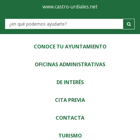
Ayuntamiento
Visor
www.castro-urdiales.net
de
Label
Castro-
Urdiales
CONOCE TU AYUNTAMIENTO
OFICINAS ADMINISTRATIVAS
DE INTERÉS
CITA PREVIA
CONTACTA
TURISMO