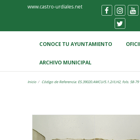
Ayuntamiento
Visor
www.castro-urdiales.net
de
Castro-
Urdiales
CONOCE TU AYUNTAMIENTO
OFIC
ARCHIVO MUNICIPAL
Inicio
Código de Referencia: ES.39020.AMCU/5.1.2//LH2, fols. 58-79