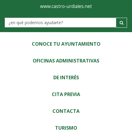
Ayuntamiento
Visor
www.castro-urdiales.net
de
Label
Castro-
Urdiales
CONOCE TU AYUNTAMIENTO
OFICINAS ADMINISTRATIVAS
DE INTERÉS
CITA PREVIA
CONTACTA
TURISMO