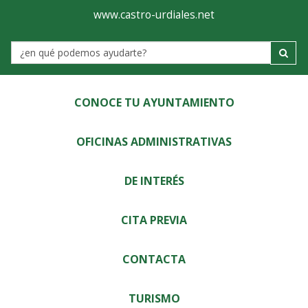
Ayuntamiento
Visor
www.castro-urdiales.net
de
Label
Castro-
Urdiales
CONOCE TU AYUNTAMIENTO
OFICINAS ADMINISTRATIVAS
DE INTERÉS
CITA PREVIA
CONTACTA
TURISMO