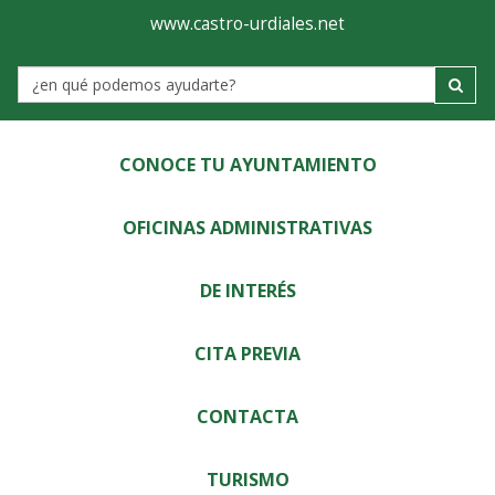
Ayuntamiento
Visor
www.castro-urdiales.net
de
Label
Castro-
Urdiales
CONOCE TU AYUNTAMIENTO
OFICINAS ADMINISTRATIVAS
DE INTERÉS
CITA PREVIA
CONTACTA
TURISMO