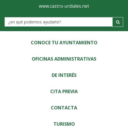
Ayuntamiento
Visor
www.castro-urdiales.net
de
Label
Castro-
Urdiales
CONOCE TU AYUNTAMIENTO
OFICINAS ADMINISTRATIVAS
DE INTERÉS
CITA PREVIA
CONTACTA
TURISMO