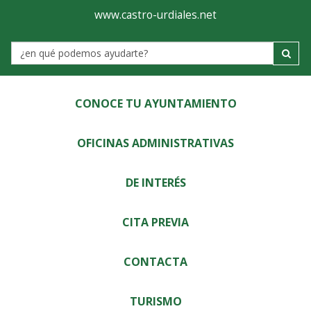
Ayuntamiento
Visor
www.castro-urdiales.net
de
Label
Castro-
Urdiales
CONOCE TU AYUNTAMIENTO
OFICINAS ADMINISTRATIVAS
DE INTERÉS
CITA PREVIA
CONTACTA
TURISMO