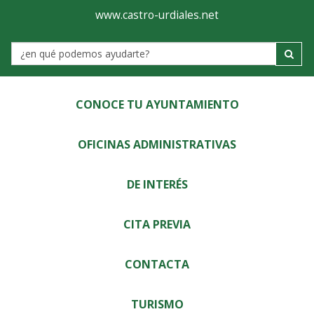
Ayuntamiento
Visor
www.castro-urdiales.net
de
Label
Castro-
Urdiales
CONOCE TU AYUNTAMIENTO
OFICINAS ADMINISTRATIVAS
DE INTERÉS
CITA PREVIA
CONTACTA
TURISMO