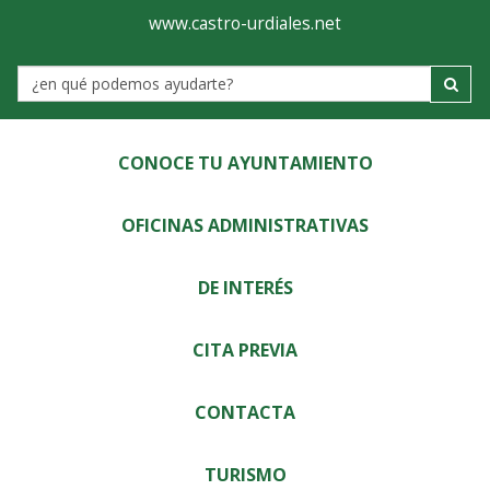
Ayuntamiento
Visor
www.castro-urdiales.net
de
Label
Castro-
Urdiales
CONOCE TU AYUNTAMIENTO
OFICINAS ADMINISTRATIVAS
DE INTERÉS
CITA PREVIA
CONTACTA
TURISMO