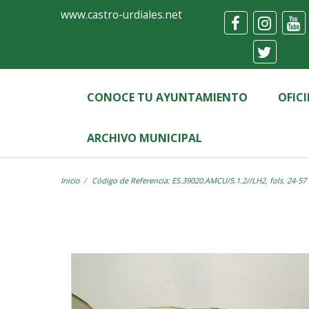
Ayuntamiento
Visor
www.castro-urdiales.net
de
Castro-
Urdiales
CONOCE TU AYUNTAMIENTO
OFIC
ARCHIVO MUNICIPAL
Inicio
Código de Referencia: ES.39020.AMCU/5.1.2//LH2, fols. 24-57