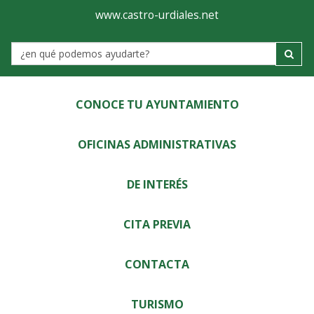
Ayuntamiento
Visor
www.castro-urdiales.net
de
Label
Castro-
Urdiales
CONOCE TU AYUNTAMIENTO
OFICINAS ADMINISTRATIVAS
DE INTERÉS
CITA PREVIA
CONTACTA
TURISMO