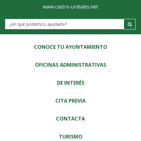
Ayuntamiento
Visor
www.castro-urdiales.net
de
Label
Castro-
Urdiales
CONOCE TU AYUNTAMIENTO
OFICINAS ADMINISTRATIVAS
DE INTERÉS
CITA PREVIA
CONTACTA
TURISMO