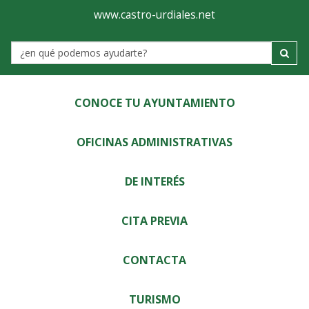
Ayuntamiento
Visor
www.castro-urdiales.net
de
Label
Castro-
Urdiales
CONOCE TU AYUNTAMIENTO
OFICINAS ADMINISTRATIVAS
DE INTERÉS
CITA PREVIA
CONTACTA
TURISMO