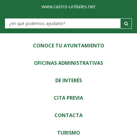
Ayuntamiento
Visor
www.castro-urdiales.net
de
Label
Castro-
Urdiales
CONOCE TU AYUNTAMIENTO
OFICINAS ADMINISTRATIVAS
DE INTERÉS
CITA PREVIA
CONTACTA
TURISMO