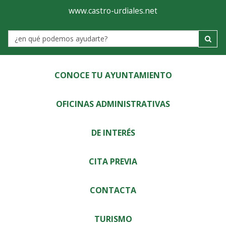
Ayuntamiento
Visor
www.castro-urdiales.net
de
Label
Castro-
Urdiales
CONOCE TU AYUNTAMIENTO
OFICINAS ADMINISTRATIVAS
DE INTERÉS
CITA PREVIA
CONTACTA
TURISMO