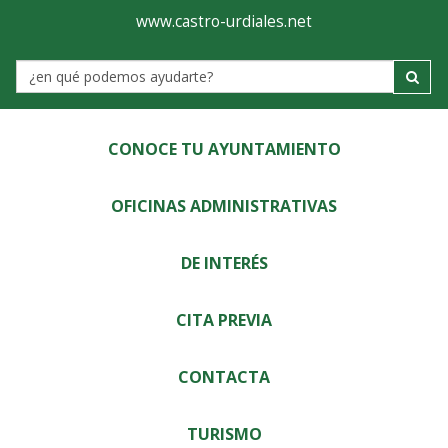
Ayuntamiento
Visor
www.castro-urdiales.net
de
Label
Castro-
Urdiales
CONOCE TU AYUNTAMIENTO
OFICINAS ADMINISTRATIVAS
DE INTERÉS
CITA PREVIA
CONTACTA
TURISMO