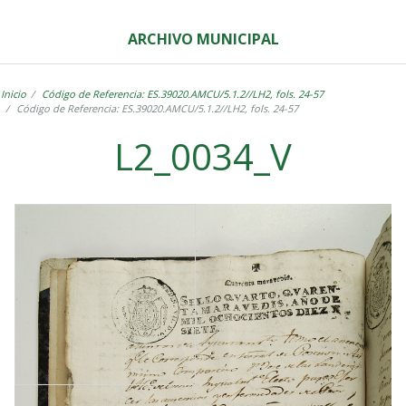
ARCHIVO MUNICIPAL
Inicio
Código de Referencia: ES.39020.AMCU/5.1.2//LH2, fols. 24-57
Código de Referencia: ES.39020.AMCU/5.1.2//LH2, fols. 24-57
L2_0034_V