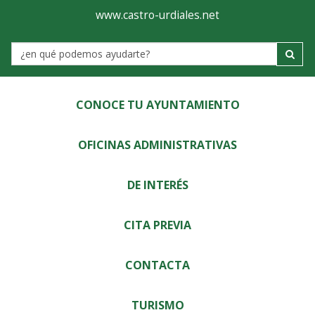
Ayuntamiento
Visor
www.castro-urdiales.net
de
Label
Castro-
Urdiales
CONOCE TU AYUNTAMIENTO
OFICINAS ADMINISTRATIVAS
DE INTERÉS
CITA PREVIA
CONTACTA
TURISMO