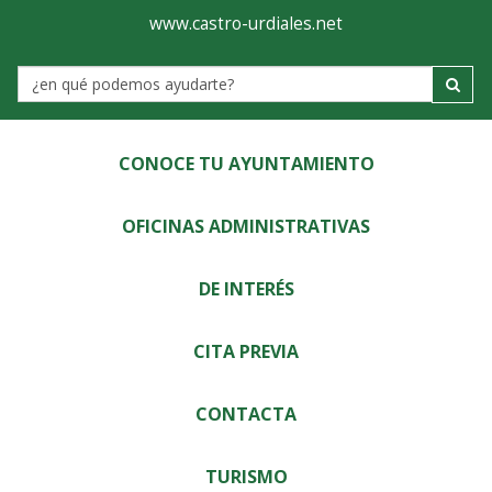
Ayuntamiento
Visor
www.castro-urdiales.net
de
Label
Castro-
Urdiales
CONOCE TU AYUNTAMIENTO
OFICINAS ADMINISTRATIVAS
DE INTERÉS
CITA PREVIA
CONTACTA
TURISMO