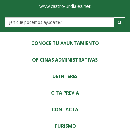
Ayuntamiento
Visor
www.castro-urdiales.net
de
Label
Castro-
Urdiales
CONOCE TU AYUNTAMIENTO
OFICINAS ADMINISTRATIVAS
DE INTERÉS
CITA PREVIA
CONTACTA
TURISMO