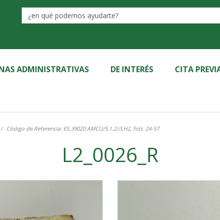
Label
INAS ADMINISTRATIVAS
DE INTERÉS
CITA PREVI
Código de Referencia: ES.39020.AMCU/5.1.2//LH2, fols. 24-57
L2_0026_R