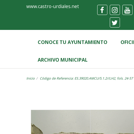
Ayuntamiento
Visor
www.castro-urdiales.net
de
Castro-
Urdiales
CONOCE TU AYUNTAMIENTO
OFIC
ARCHIVO MUNICIPAL
Inicio
Código de Referencia: ES.39020.AMCU/5.1.2//LH2, fols. 24-57