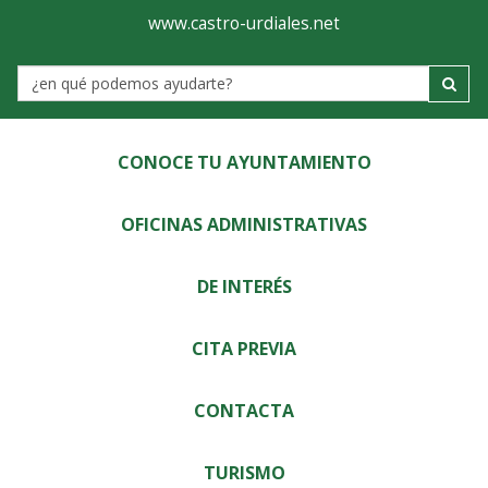
Ayuntamiento
Visor
www.castro-urdiales.net
de
Label
Castro-
Urdiales
CONOCE TU AYUNTAMIENTO
OFICINAS ADMINISTRATIVAS
DE INTERÉS
CITA PREVIA
CONTACTA
TURISMO