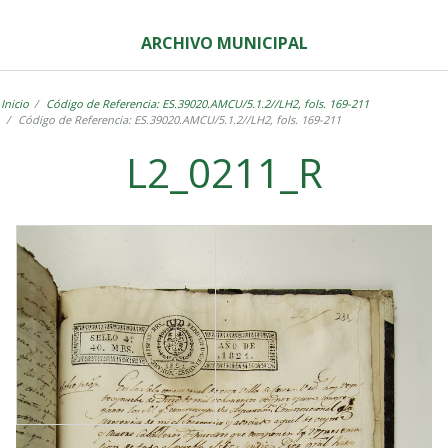
ARCHIVO MUNICIPAL
Inicio
Código de Referencia: ES.39020.AMCU/5.1.2//LH2, fols. 169-211
Código de Referencia: ES.39020.AMCU/5.1.2//LH2, fols. 169-211
L2_0211_R