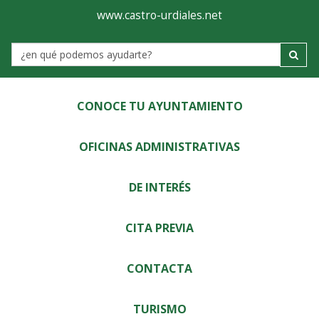
Ayuntamiento
Visor
www.castro-urdiales.net
de
Label
Castro-
Urdiales
CONOCE TU AYUNTAMIENTO
OFICINAS ADMINISTRATIVAS
DE INTERÉS
CITA PREVIA
CONTACTA
TURISMO