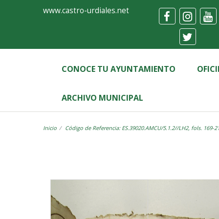
Ayuntamiento
Visor
www.castro-urdiales.net
de
Castro-
Urdiales
CONOCE TU AYUNTAMIENTO
OFIC
ARCHIVO MUNICIPAL
Inicio
Código de Referencia: ES.39020.AMCU/5.1.2//LH2, fols. 169-2