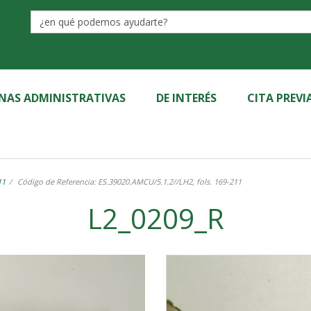
Label
INAS ADMINISTRATIVAS
DE INTERÉS
CITA PREVI
11
Código de Referencia: ES.39020.AMCU/5.1.2//LH2, fols. 169-211
L2_0209_R