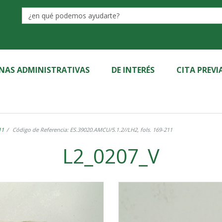
Label
INAS ADMINISTRATIVAS
DE INTERÉS
CITA PREVI
11
Código de Referencia: ES.39020.AMCU/5.1.2//LH2, fols. 169-211
L2_0207_V