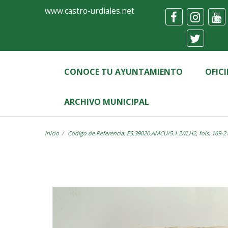
Ayuntamiento
Visor
www.castro-urdiales.net
de
Castro-
Urdiales
CONOCE TU AYUNTAMIENTO
OFIC
ARCHIVO MUNICIPAL
Inicio
Código de Referencia: ES.39020.AMCU/5.1.2//LH2, fols. 169-2