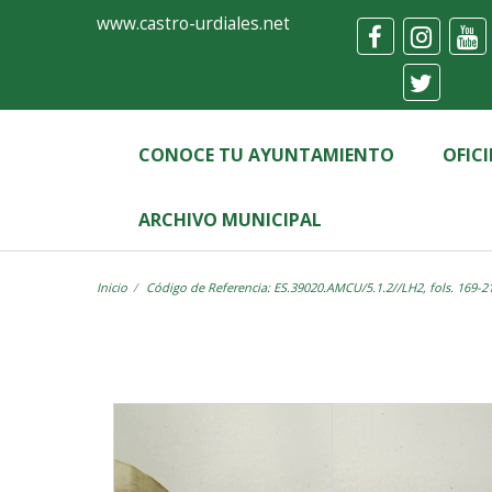
Ayuntamiento
Visor
www.castro-urdiales.net
de
Castro-
Urdiales
CONOCE TU AYUNTAMIENTO
OFIC
ARCHIVO MUNICIPAL
Inicio
Código de Referencia: ES.39020.AMCU/5.1.2//LH2, fols. 169-2