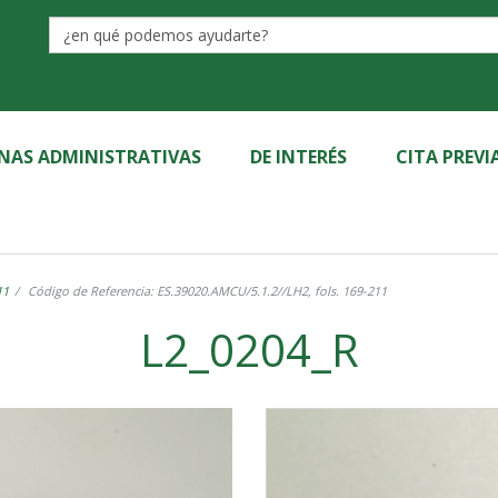
Label
INAS ADMINISTRATIVAS
DE INTERÉS
CITA PREVI
11
Código de Referencia: ES.39020.AMCU/5.1.2//LH2, fols. 169-211
L2_0204_R