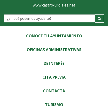
Ayuntamiento
Visor
www.castro-urdiales.net
de
Label
Castro-
Urdiales
CONOCE TU AYUNTAMIENTO
OFICINAS ADMINISTRATIVAS
DE INTERÉS
CITA PREVIA
CONTACTA
TURISMO