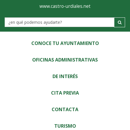
Ayuntamiento
Visor
www.castro-urdiales.net
de
Label
Castro-
Urdiales
CONOCE TU AYUNTAMIENTO
OFICINAS ADMINISTRATIVAS
DE INTERÉS
CITA PREVIA
CONTACTA
TURISMO