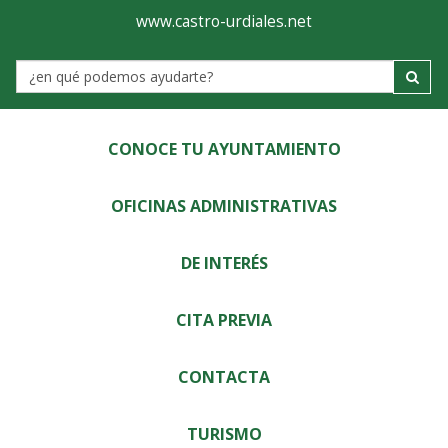
Ayuntamiento
Visor
www.castro-urdiales.net
de
Label
Castro-
Urdiales
CONOCE TU AYUNTAMIENTO
OFICINAS ADMINISTRATIVAS
DE INTERÉS
CITA PREVIA
CONTACTA
TURISMO