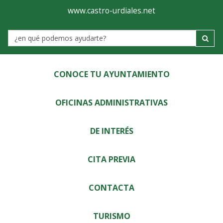
Ayuntamiento
Visor
www.castro-urdiales.net
de
Label
Castro-
Urdiales
CONOCE TU AYUNTAMIENTO
OFICINAS ADMINISTRATIVAS
DE INTERÉS
CITA PREVIA
CONTACTA
TURISMO