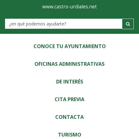
Ayuntamiento
Visor
www.castro-urdiales.net
de
Label
Castro-
Urdiales
CONOCE TU AYUNTAMIENTO
OFICINAS ADMINISTRATIVAS
DE INTERÉS
CITA PREVIA
CONTACTA
TURISMO