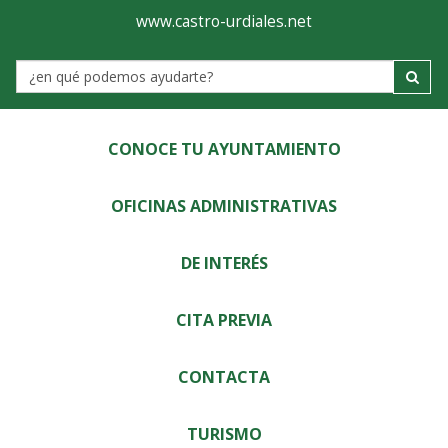
Ayuntamiento
Visor
www.castro-urdiales.net
de
Label
Castro-
Urdiales
CONOCE TU AYUNTAMIENTO
OFICINAS ADMINISTRATIVAS
DE INTERÉS
CITA PREVIA
CONTACTA
TURISMO