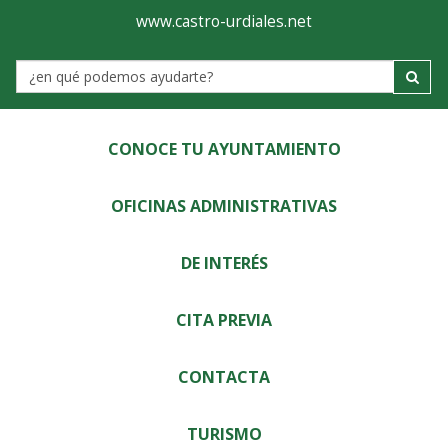
Ayuntamiento
Visor
www.castro-urdiales.net
de
Label
Castro-
Urdiales
CONOCE TU AYUNTAMIENTO
OFICINAS ADMINISTRATIVAS
DE INTERÉS
CITA PREVIA
CONTACTA
TURISMO