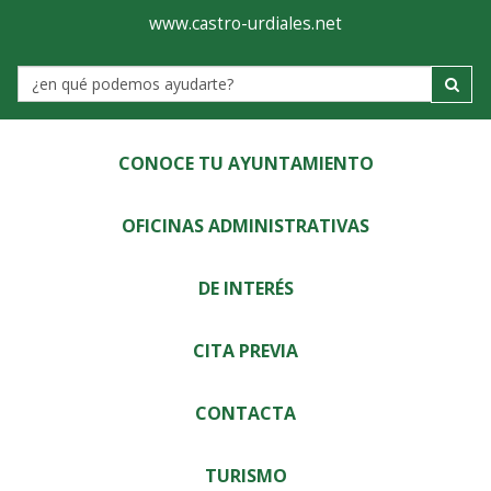
Ayuntamiento
Visor
www.castro-urdiales.net
de
Label
Castro-
Urdiales
CONOCE TU AYUNTAMIENTO
OFICINAS ADMINISTRATIVAS
DE INTERÉS
CITA PREVIA
CONTACTA
TURISMO