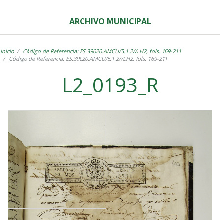
ARCHIVO MUNICIPAL
Inicio
Código de Referencia: ES.39020.AMCU/5.1.2//LH2, fols. 169-211
Código de Referencia: ES.39020.AMCU/5.1.2//LH2, fols. 169-211
L2_0193_R