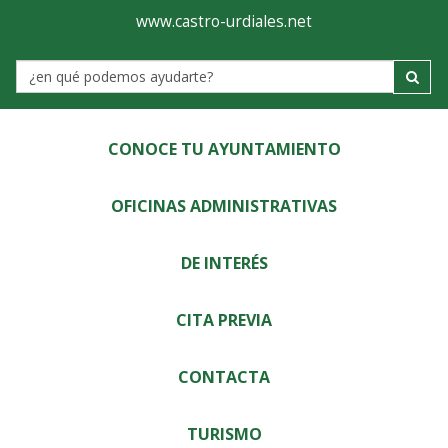
Ayuntamiento
Visor
www.castro-urdiales.net
de
Label
Castro-
Urdiales
CONOCE TU AYUNTAMIENTO
OFICINAS ADMINISTRATIVAS
DE INTERÉS
CITA PREVIA
CONTACTA
TURISMO